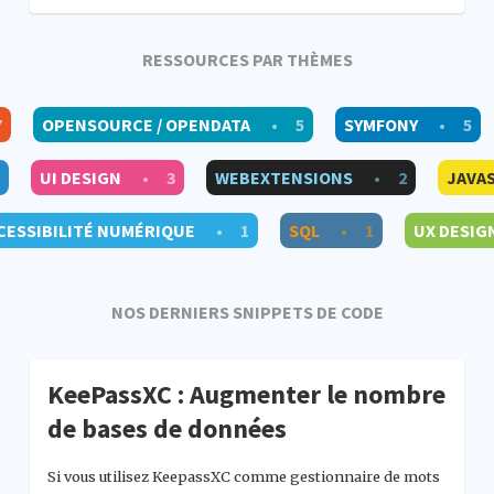
RESSOURCES PAR THÈMES
7
OPENSOURCE / OPENDATA
•
5
SYMFONY
•
5
UI DESIGN
•
3
WEBEXTENSIONS
•
2
JAVA
CESSIBILITÉ NUMÉRIQUE
•
1
SQL
•
1
UX DESIG
NOS DERNIERS SNIPPETS DE CODE
KeePassXC : Augmenter le nombre
de bases de données
Si vous utilisez KeepassXC comme gestionnaire de mots