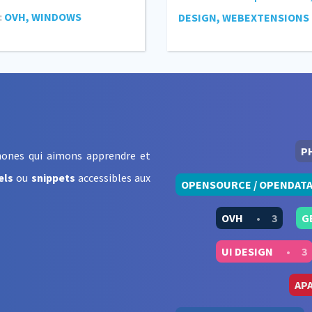
:
OVH, WINDOWS
DESIGN, WEBEXTENSIONS
P
ones qui aimons apprendre et
els
ou
snippets
accessibles aux
OPENSOURCE / OPENDAT
OVH
•
3
G
UI DESIGN
•
3
AP