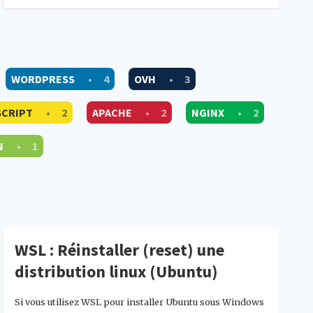
WORDPRESS
•
4
OVH
•
3
SCRIPT
•
2
APACHE
•
2
NGINX
•
2
N
•
1
WSL : Réinstaller (reset) une
distribution linux (Ubuntu)
Si vous utilisez WSL pour installer Ubuntu sous Windows