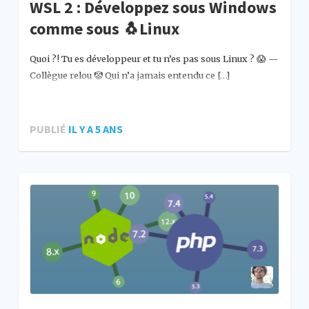
WSL 2 : Développez sous Windows
comme sous 🐧Linux
Quoi ?! Tu es développeur et tu n’es pas sous Linux ? 😱 —
Collègue relou 🤡 Qui n’a jamais entendu ce […]
PUBLIÉ
IL Y A 5 ANS