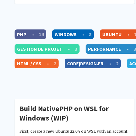
PHP
•
14
WINDOWS
•
8
UBUNTU
•
GESTION DE PROJET
•
3
PERFORMANCE
•
3
HTML / CSS
•
2
CODE|DESIGN.FR
•
2
AC
Build NativePHP on WSL for
Windows (WIP)
First, create a new Ubuntu 22.04 on WSL with an account