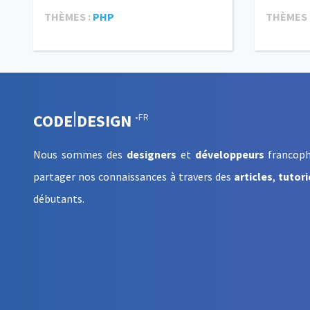
THÈMES :
PHP
THÈMES 
CODE
DESIGN
•FR
Nous sommes des
designers
et
développeurs
francoph
partager nos connaissances à travers des
articles
,
tutori
débutants
.