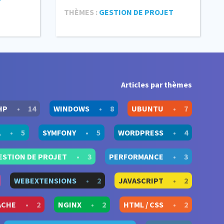
THÈMES :
GESTION DE PROJET
Articles par thèmes
HP
•
14
WINDOWS
•
8
UBUNTU
•
7
A
•
5
SYMFONY
•
5
WORDPRESS
•
4
ESTION DE PROJET
•
3
PERFORMANCE
•
3
WEBEXTENSIONS
•
2
JAVASCRIPT
•
2
ACHE
•
2
NGINX
•
2
HTML / CSS
•
2