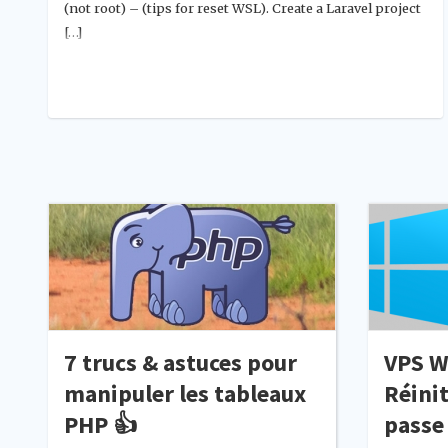
(not root) – (tips for reset WSL). Create a Laravel project
[…]
7 trucs & astuces pour
VPS W
manipuler les tableaux
Réinit
PHP 👍
passe