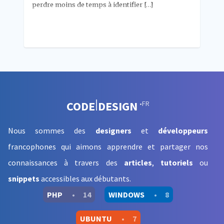
perdre moins de temps à identifier […]
CODE
DESIGN
•FR
Nous sommes des
designers
et
développeurs
francophones qui aimons apprendre et partager nos
connaissances à travers des
articles
,
tutoriels
ou
snippets
accessibles aux débutants
.
PHP
•
14
WINDOWS
•
8
UBUNTU
•
7