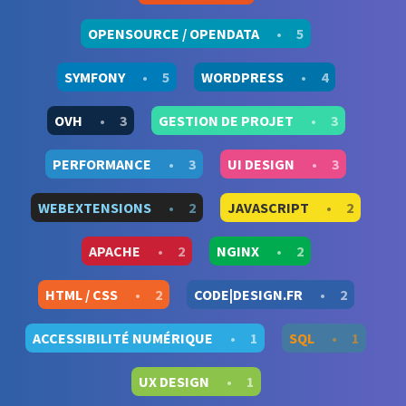
OPENSOURCE / OPENDATA
•
5
SYMFONY
•
5
WORDPRESS
•
4
OVH
•
3
GESTION DE PROJET
•
3
PERFORMANCE
•
3
UI DESIGN
•
3
WEBEXTENSIONS
•
2
JAVASCRIPT
•
2
APACHE
•
2
NGINX
•
2
HTML / CSS
•
2
CODE|DESIGN.FR
•
2
ACCESSIBILITÉ NUMÉRIQUE
•
1
SQL
•
1
UX DESIGN
•
1