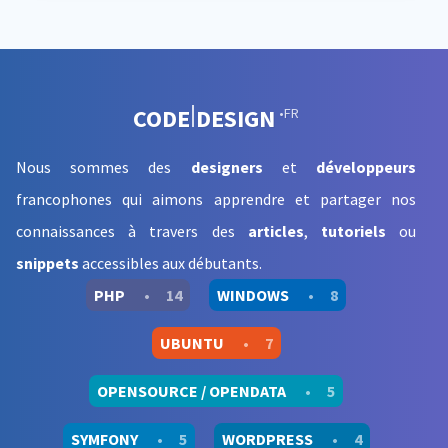
CODE
DESIGN
•FR
Nous sommes des
designers
et
développeurs
francophones qui aimons apprendre et partager nos
connaissances à travers des
articles
,
tutoriels
ou
snippets
accessibles aux débutants
.
PHP
•
14
WINDOWS
•
8
UBUNTU
•
7
OPENSOURCE / OPENDATA
•
5
SYMFONY
•
5
WORDPRESS
•
4