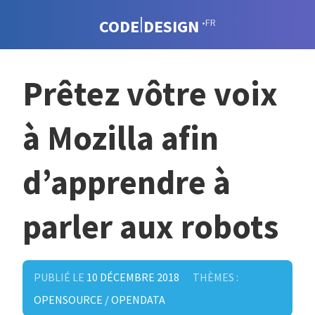
CODE
DESIGN
•FR
Prêtez vôtre voix
à Mozilla afin
d’apprendre à
parler aux robots
PUBLIÉ LE
10 DÉCEMBRE 2018
THÈMES :
OPENSOURCE / OPENDATA