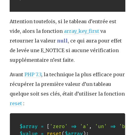
Attention toutefois, si le tableau d’entrée est
vide, alors la fonction
array_key_first
va
retourner la valeur
null
, ce qui aura pour effet
de levée une E_NOTICE si aucune vérification
supplémentaire n’est faite.
Avant
PHP 7.3
, la technique la plus efficace pour
récupérer la première valeur d’un tableau
quelque soit ses clés, était d’utiliser la fonction
reset
:
$array
=
[
'zero'
=>
'a'
,
'un'
=>
'b'
,
$value
=
reset
(
$array
)
;