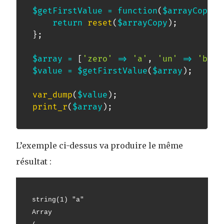
$getFirstValue
=
function
(
$arrayCopy
)
return
reset
(
$arrayCopy
)
;
}
;
$array
=
[
'zero'
=>
'a'
,
'un'
=>
'b'
,
$value
=
$getFirstValue
(
$array
)
;
var_dump
(
$value
)
;
print_r
(
$array
)
;
L’exemple ci-dessus va produire le même
résultat :
string(1) "a"
Array