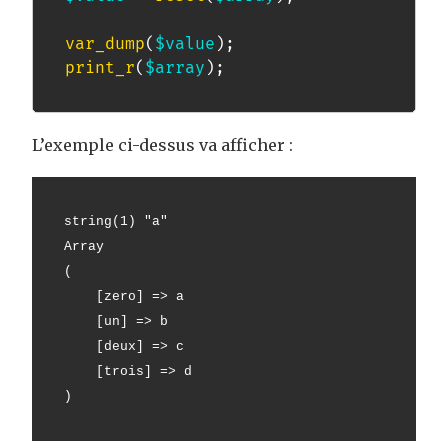
var_dump
(
$value
)
;
print_r
(
$array
)
;
L’exemple ci-dessus va afficher :
string(1) "a"
Array
(
    [zero] => a
    [un] => b
    [deux] => c
    [trois] => d
)