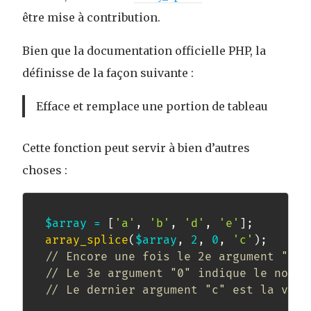
être mise à contribution.
Bien que la documentation officielle PHP, la
définisse de la façon suivante :
Efface et remplace une portion de tableau
Cette fonction peut servir à bien d’autres
choses :
$array
=
[
'a'
,
'b'
,
'd'
,
'e'
]
;
array_splice
(
$array
,
2
,
0
,
'c'
)
;
// Encore une fois le 2e argument "2" 
// Le 3e argument "0" indique le nombr
// Le dernier argument "c" est la vale