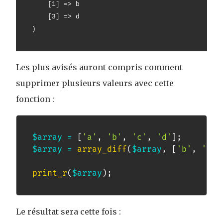
    [1] => b
    [3] => d
)
Les plus avisés auront compris comment
supprimer plusieurs valeurs avec cette
fonction :
$array
=
[
'a'
,
'b'
,
'c'
,
'd'
]
;
$array
=
array_diff
(
$array
,
[
'b'
,
'c'
]
print_r
(
$array
)
;
Le résultat sera cette fois :