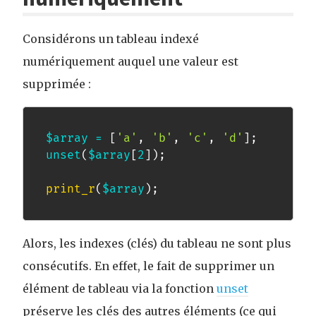
Considérons un tableau indexé
numériquement auquel une valeur est
supprimée :
$array
=
[
'a'
,
'b'
,
'c'
,
'd'
]
;
unset
(
$array
[
2
]
)
;
print_r
(
$array
)
;
Alors, les indexes (clés) du tableau ne sont plus
consécutifs. En effet, le fait de supprimer un
élément de tableau via la fonction
unset
préserve les clés des autres éléments (ce qui