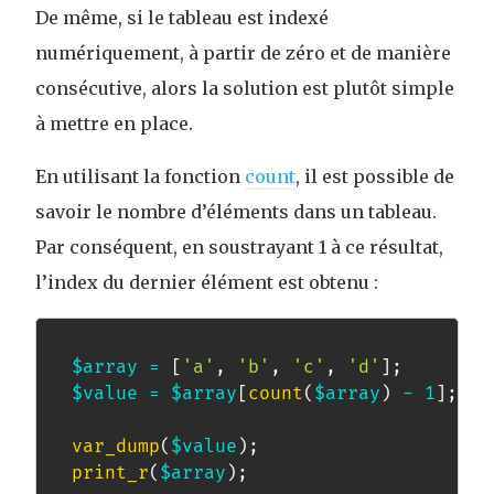
De même, si le tableau est indexé
numériquement, à partir de zéro et de manière
consécutive, alors la solution est plutôt simple
à mettre en place.
En utilisant la fonction
count
, il est possible de
savoir le nombre d’éléments dans un tableau.
Par conséquent, en soustrayant 1 à ce résultat,
l’index du dernier élément est obtenu :
$array
=
[
'a'
,
'b'
,
'c'
,
'd'
]
;
$value
=
$array
[
count
(
$array
)
-
1
]
;
var_dump
(
$value
)
;
print_r
(
$array
)
;