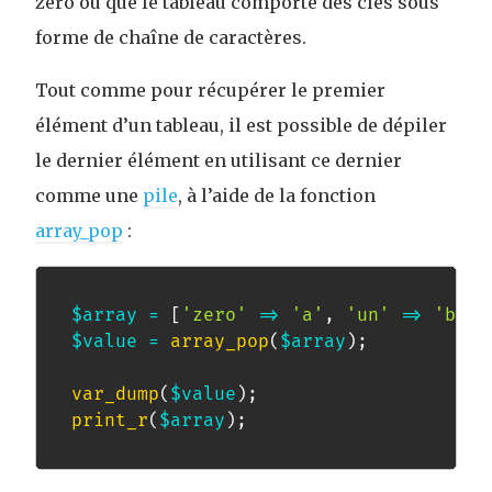
zéro ou que le tableau comporte des clés sous
forme de chaîne de caractères.
Tout comme pour récupérer le premier
élément d’un tableau, il est possible de dépiler
le dernier élément en utilisant ce dernier
comme une
pile
, à l’aide de la fonction
array_pop
:
$array
=
[
'zero'
=>
'a'
,
'un'
=>
'b'
,
$value
=
array_pop
(
$array
)
;
var_dump
(
$value
)
;
print_r
(
$array
)
;