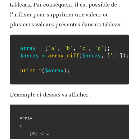
tableaux. Par conséquent, il est possible de
l’utiliser pour supprimer une valeur ou
plusieurs valeurs présentes dans un tableau :
array
=
[
'a'
,
'b'
,
'c'
,
'd'
]
;
$array
=
array_diff
(
$array
,
[
'c'
]
)
;
print_r
(
$array
)
;
L’exemple ci-dessus va afficher :
Array
(
    [0] => a