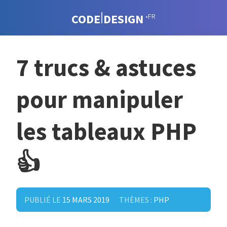
CODE
DESIGN
•FR
7 trucs & astuces
pour manipuler
les tableaux PHP
👍
PUBLIÉ LE
15 MARS 2019
THÈMES :
PHP