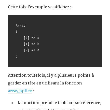
Cette fois l’exemple va afficher :
Array
(
    [0] => a
    [1] => b
    [2] => d
)
Attention toutefois, il y a plusieurs points à
garder en tête en utilisant la fonction
array_splice
:
la fonction prend le tableau par référence,