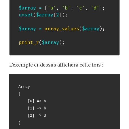
$array
=
[
'a'
,
'b'
,
'c'
,
'd'
]
;
unset
(
$array
[
2
]
)
;
$array
=
array_values
(
$array
)
;
print_r
(
$array
)
;
L’exemple ci-dessus affichera cette fois :
Array
(
    [0] => a
    [1] => b
    [2] => d
)