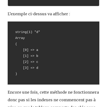
L’exemple ci-dessus va afficher :
string(1) "d"
Array
(
    [0] => a
    [1] => b
    [2] => c
    [3] => d
)
Encore une fois, cette méthode ne fonctionnera
donc pas si les indexes ne commencent pas à