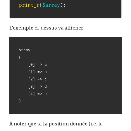
print_r
(
$array
)
;
L’exemple ci-dessus va afficher :
Array
(
    [0] => a
    [1] => b
    [2] => c
    [3] => d
    [4] => e
)
À noter que si la position donnée (i.e. le