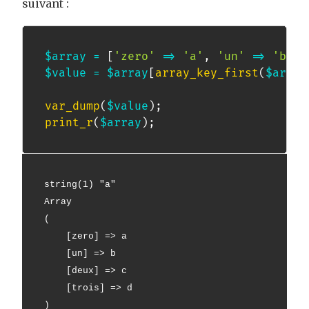
suivant :
$array
=
[
'zero'
=>
'a'
,
'un'
=>
'b'
,
$value
=
$array
[
array_key_first
(
$array
var_dump
(
$value
)
;
print_r
(
$array
)
;
string(1) "a"
Array
(
    [zero] => a
    [un] => b
    [deux] => c
    [trois] => d
)