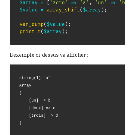
$array
=
[
'zero'
=>
'a'
,
'un'
=>
'b'
,
$value
=
array_shift
(
$array
)
;
var_dump
(
$value
)
;
print_r
(
$array
)
;
L’exemple ci-dessus va afficher :
string(1) "a"
Array
(
    [un] => b
    [deux] => c
    [trois] => d
)