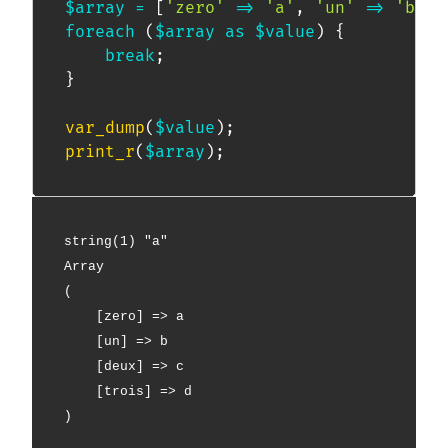
$array
=
[
'zero'
=>
'a'
,
'un'
=>
'b'
,
foreach
(
$array
as
$value
)
{
break
;
}
var_dump
(
$value
)
;
print_r
(
$array
)
;
string(1) "a"
Array
(
    [zero] => a
    [un] => b
    [deux] => c
    [trois] => d
)