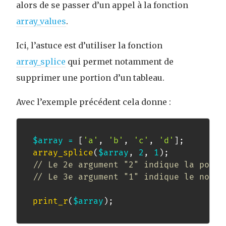
alors de se passer d’un appel à la fonction
array_values
.
Ici, l’astuce est d’utiliser la fonction
array_splice
qui permet notamment de
supprimer une portion d’un tableau.
Avec l’exemple précédent cela donne :
$array
=
[
'a'
,
'b'
,
'c'
,
'd'
]
;
array_splice
(
$array
,
2
,
1
)
;
// Le 2e argument "2" indique la posit
// Le 3e argument "1" indique le nombr
print_r
(
$array
)
;