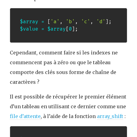
$array
=
[
'a'
,
'b'
,
'c'
,
'd'
]
;
$value
=
$array
[
0
]
;
Cependant, comment faire si les indexes ne
commencent pas à zéro ou que le tableau
comporte des clés sous forme de chaîne de
caractères ?
Il est possible de récupérer le premier élément
d’un tableau en utilisant ce dernier comme une
file d’attente
, à l’aide de la fonction
array_shift
: