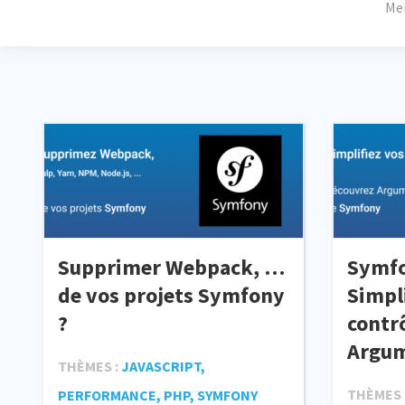
Mer
Supprimer Webpack, …
Symfo
de vos projets Symfony
Simpl
?
contr
Argum
THÈMES :
JAVASCRIPT,
THÈMES 
PERFORMANCE, PHP, SYMFONY