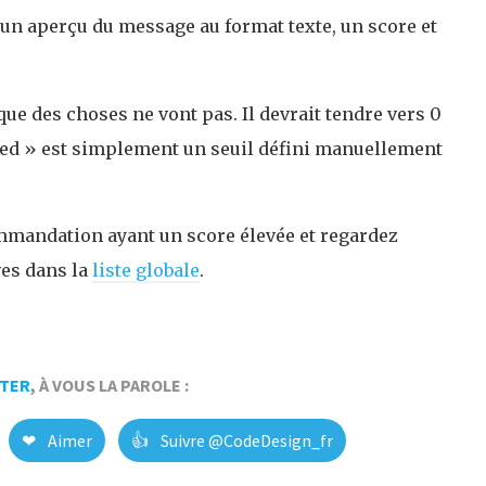
 un aperçu du message au format texte, un score et
ue des choses ne vont pas. Il devrait tendre vers 0
ired » est simplement un seuil défini manuellement
ommandation ayant un score élevée et regardez
ves dans la
liste globale
.
TER
, À VOUS LA PAROLE :
❤
Aimer
👍
Suivre @CodeDesign_fr