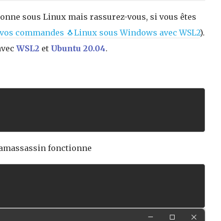
onne sous Linux mais rassurez-vous, si vous êtes
z vos commandes 🐧Linux sous Windows avec WSL2
).
vec
WSL2
et
Ubuntu 20.04
.
pamassassin fonctionne