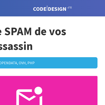
CODE
DESIGN
•FR
de SPAM de vos
ssassin
 OPENDATA
,
OVH
,
PHP