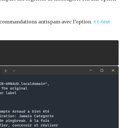
 recommandations antispam avec l’option
-t (–test-