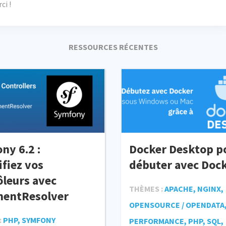
ci !
RESSOURCES RÉCENTES
ny 6.2 :
Docker Desktop p
ifiez vos
débuter avec Doc
ôleurs avec
THÈMES :
APACHE, NGINX,
entResolver
OPENSOURCE / OPENDATA,
:
PHP, SYMFONY
PERFORMANCE, PHP, SQL,