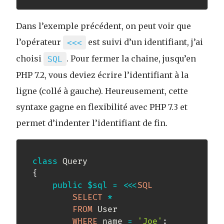
Dans l’exemple précédent, on peut voir que
l’opérateur
est suivi d’un identifiant, j’ai
<<<
choisi
. Pour fermer la chaine, jusqu’en
SQL
PHP 7.2, vous deviez écrire l’identifiant à la
ligne (collé à gauche). Heureusement, cette
syntaxe gagne en flexibilité avec PHP 7.3 et
permet d’indenter l’identifiant de fin.
class
Query
{
public
$sql
=
<<
<
SQL
SELECT
*
FROM
 User

WHERE
 name 
=
'Joe'
;