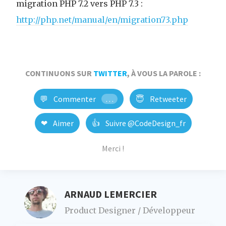
migration PHP 7.2 vers PHP 7.3 :
http://php.net/manual/en/migration73.php
CONTINUONS SUR
TWITTER
, À VOUS LA PAROLE :
💬
Commenter
…
😇
Retweeter
❤
Aimer
👍
Suivre @CodeDesign_fr
Merci !
ARNAUD LEMERCIER
Product Designer / Développeur