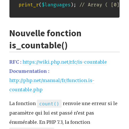
print_r
(
$languages
)
;
// Array ( [0] =>
Nouvelle fonction
is_countable()
RFC :
https://wiki.php.net/rfc/is-countable
Documentation :
http://php.net/manual/fr/function.is-
countable.php
La fonction
renvoie une erreur si le
count()
paramètre qui lui est passé n’est pas
énumérable. En PHP 7.3, la fonction