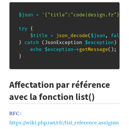
$json
=
'{"title":"code|design.fr"}s'
;
try
{
$title
=
json_decode
(
$json
,
false
,
}
catch
(
JsonException
$exception
)
{
echo
$exception
->
getMessage
(
)
;
}
Affectation par référence
avec la fonction list()
RFC :
https://wiki.php.net/rfc/list_reference_assignm