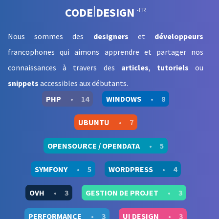
CODE
DESIGN
•FR
Nous sommes des
designers
et
développeurs
francophones qui aimons apprendre et partager nos
connaissances à travers des
articles
,
tutoriels
ou
snippets
accessibles aux débutants
.
PHP
•
14
WINDOWS
•
8
UBUNTU
•
7
OPENSOURCE / OPENDATA
•
5
SYMFONY
•
5
WORDPRESS
•
4
OVH
•
3
GESTION DE PROJET
•
3
PERFORMANCE
•
3
UI DESIGN
•
3