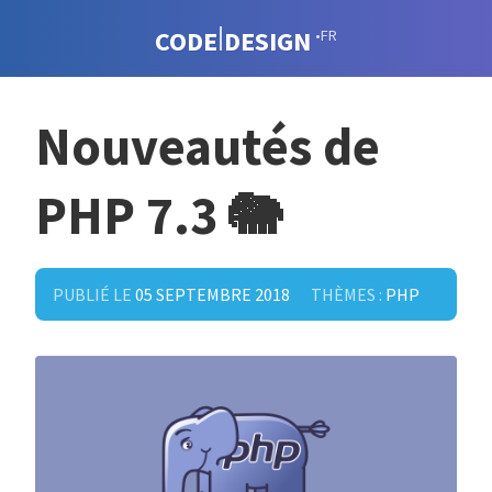
CODE
DESIGN
•FR
Nouveautés de
PHP 7.3 🐘
PUBLIÉ LE
05 SEPTEMBRE 2018
THÈMES :
PHP