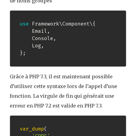
de noms groupés
use
 Framework\Component\
{
    Email
,
    Console
,
    Log
,
}
;
Grâce à PHP 7.3, il est maintenant possible
d’utiliser cette syntaxe lors de l’appel d’une
fonction. La virgule de fin qui générait une
erreur en PHP 7.2 est valide en PHP 7.3.
var_dump
(