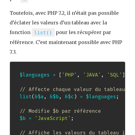
Toutefois, avec PHP 7.2, il n’était pas possible
d’éclater les valeurs d’un tableau avec la
fonction
pour les récupérer par
list()
référence. C’est maintenant possible avec PHP
7.3.
$languages
=
[
'PHP'
,
'JAVA'
,
'SQL'
]
;
// Affecte chaque valeur du tableau à 
list
(
&
$a
,
&
$b
,
&
$c
)
=
$languages
;
// Modifie $b par référence
$b
=
'JavaScript'
;
// Affiche les valeurs du tableau init