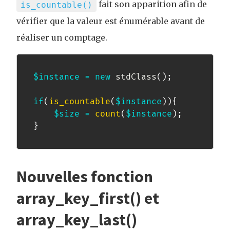
fait son apparition afin de
is_countable()
vérifier que la valeur est énumérable avant de
réaliser un comptage.
$instance
=
new
stdClass
(
)
;
if
(
is_countable
(
$instance
)
)
{
$size
=
count
(
$instance
)
;
}
Nouvelles fonction
array_key_first() et
array_key_last()