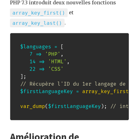
PHP 7.3 introduit deux nouvelles fonctions
et
array_key_first()
.
array_key_last()
$languages
=
[
7
=>
'PHP'
,
14
=>
'HTML'
,
22
=>
'CSS'
]
;
// Récupère l'ID du 1er langage de la 
$firstLanguageKey
=
array_key_first
(
$l
var_dump
(
$firstLanguageKey
)
;
// int(1)
Amélioration de