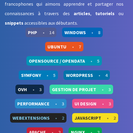
francophones qui aimons apprendre et partager nos
connaissances à travers des
articles
,
tutoriels
ou
snippets
accessibles aux débutants
.
PHP
•
14
WINDOWS
•
8
UBUNTU
•
7
OPENSOURCE / OPENDATA
•
5
SYMFONY
•
5
WORDPRESS
•
4
OVH
•
3
GESTION DE PROJET
•
3
PERFORMANCE
•
3
UI DESIGN
•
3
WEBEXTENSIONS
•
2
JAVASCRIPT
•
2
APACHE
•
2
NGINX
•
2