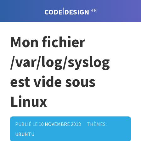
CODE
DESIGN
•FR
Mon fichier
/var/log/syslog
est vide sous
Linux
PUBLIÉ LE
10 NOVEMBRE 2018
THÈMES :
UBUNTU